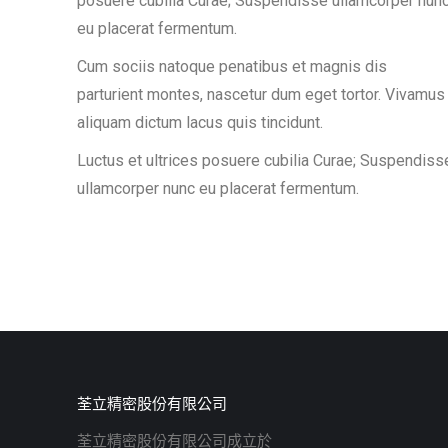
posuere cubilia Curae; Suspendisse ullamcorper nun
eu placerat fermentum.
Cum sociis natoque penatibus et magnis dis
parturient montes, nascetur dum eget tortor. Vivamus
aliquam dictum lacus quis tincidunt.
Luctus et ultrices posuere cubilia Curae; Suspendiss
ullamcorper nunc eu placerat fermentum.
荃立精密股份有限公司
荃立精密股份有限公司成立於