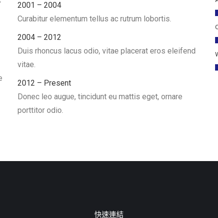
c
2001 – 2004
Curabitur elementum tellus ac rutrum lobortis.
2004 – 2012
Duis rhoncus lacus odio, vitae placerat eros eleifend
vitae.
e
2012 – Present
Donec leo augue, tincidunt eu mattis eget, ornare
porttitor odio.
快速連結