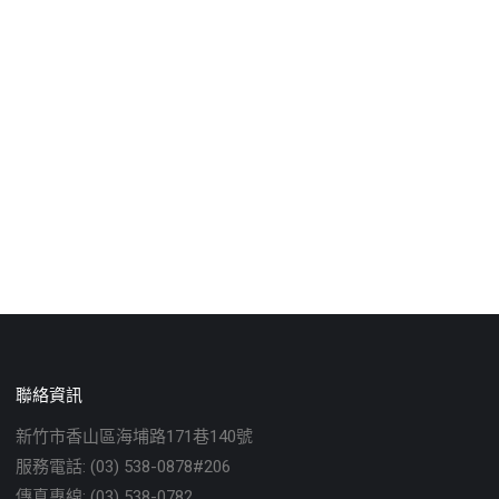
聯絡資訊
新竹市香山區海埔路171巷140號
服務電話: (03) 538-0878#206
傳真專線: (03) 538-0782