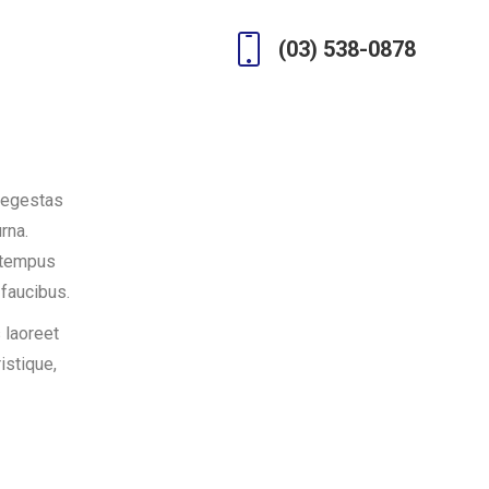
(03) 538-0878
 egestas
rna.
c tempus
faucibus.
 laoreet
istique,