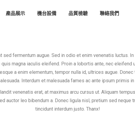
產品展示
機台設備
品質檢驗
聯絡我們
t sed fermentum augue. Sed in odio et enim venenatis luctus. In
i quis magna iaculis eleifend. Proin a lobortis ante, nec eleifend u
esque a enim elementum, tempor nulla id, ultrices augue. Done
malesuada. Interdum et malesuada fames ac ante ipsum primis in 
landit venenatis erat, at maximus arcu cursus ut. Aliquam tempus
sed auctor leo bibendum a. Donec ligula nisl, pretium sed neque tr
tincidunt interdum justo. Thanx!