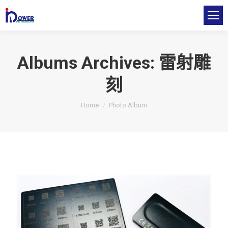
Albums Archives:
雷射雕
刻
You are here:
Home
Photo Album